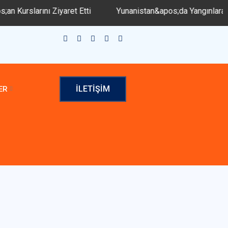
Ziyaret Etti
Yunanistan&apos;da Yangınlara 3 Gözaltı
İLETIŞIM
ER