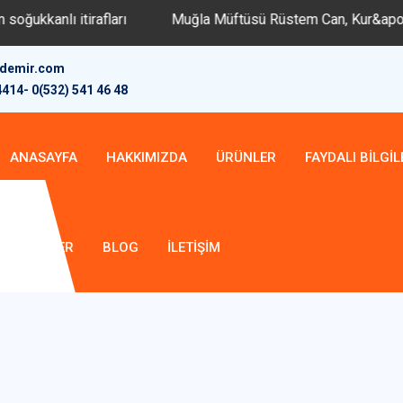
rafları
Muğla Müftüsü Rüstem Can, Kur&apos;an Kurslarını 
rdemir.com
4414- 0(532) 541 46 48
ANASAYFA
HAKKIMIZDA
ÜRÜNLER
FAYDALI BILGIL
BELGELER
BLOG
İLETIŞIM