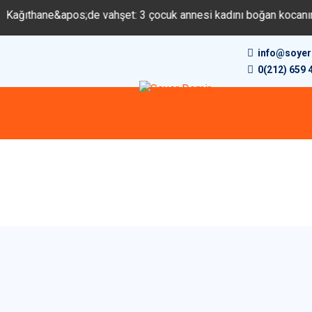
os;de vahşet: 3 çocuk annesi kadını boğan kocanın soğukkanlı iti
info@soye
0(212) 659 